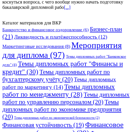
коснуться вопроса, с чего вообще нужно начать подготовку
бакалаврской дипломной рабо
[...]
Каталог материалов для ВКР
Бизнес-план
Банкротство и финансовое оздоровление
(6)
(21)
Ликвидность и платёжеспособность
(12)
Мероприятия
Маркетинговые исследования
(8)
для диплома
(97)
Темы дипломных работ "Банковское
Темы дипломных работ "Финансы и
дело"
(4)
кредит"
(30)
Темы дипломных работ по
бухгалтерскому учёту
(20)
Темы дипломных
Темы дипломных
работ по маркетингу
(14)
работ по менеджменту
(28)
Темы дипломных
работ по управлению персоналом
(20)
Темы
дипломных работ по экономике предприятия
(20)
Темы дипломных работ по экономической безопасности
(2)
Финансовое
Финансовая устойчивость
(19)