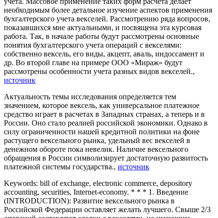
учета. Массовое применение таких форм расчета делает
необходимым более детальное изучение аспектов применения
бухгалтерского учета векселей. Рассмотрению ряда вопросов,
показавшихся мне актуальными, и посвящена эта курсовая
работа. Так, в начале работы будут рассмотрены основные
понятия бухгалтерского учета операций с векселями:
собственно вексель, его виды, акцепт, аваль, индоссамент и
др. Во второй главе на примере ООО «Мираж» будут
рассмотрены особенности учета разных видов векселей.,
источник
Актуальность темы исследования определяется тем
значением, которое вексель, как универсальное платежное
средство играет в расчетах в Западных странах, а теперь и в
России. Оно стало реалией российской экономики. Однако в
силу ограниченности нашей кредитной политики на фоне
растущего вексельного рынка, удельный вес векселей в
денежном обороте пока невелик. Наличие вексельного
обращения в России символизирует достаточную развитость
платежной системы государства.,
источник
Keywords: bill of exchange, electronic commerce, depository
accounting, securities, Internet-economy. * * * 1. Введение
(INTRODUCTION): Развитие вексельного рынка в
Российской Федерации оставляет желать лучшего. Свыше 2/3