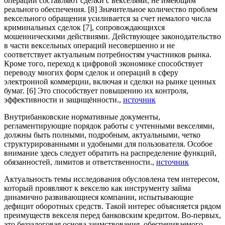
операций составляют сделки с векселями, не имеющим
реального обеспечения. [8] Значительное количество проблем
вексельного обращения усиливается за счет немалого числа
криминальных сделок [7], сопровождающихся
мошенническими действиями. Действующее законодательство
в части вексельных операций несовершенно и не
соответствует актуальным потребностям участников рынка.
Кроме того, переход к цифровой экономике способствует
переводу многих форм сделок и операций в сферу
электронной коммерции, включая и сделки на рынке ценных
бумаг. [6] Это способствует повышению их контроля,
эффективности и защищённости.,
источник
Внутрибанковские нормативные документы,
регламентирующие порядок работы с учтенными векселями,
должны быть полными, подробным, актуальными, четко
структурированными и удобными для пользователя. Особое
внимание здесь следует обратить на распределение функций,
обязанностей, лимитов и ответственности.,
источник
Актуальность темы исследования обусловлена тем интересом,
который проявляют к векселю как инструменту займа
динамично развивающиеся компании, испытывающие
дефицит оборотных средств. Такой интерес объясняется рядом
преимуществ векселя перед банковским кредитом. Во-первых,
это беззалоговая основа заимствования, обеспечиваемого