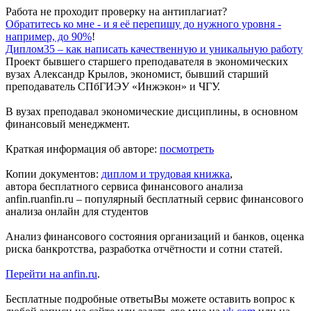
Работа не проходит проверку на антиплагиат?
Обратитесь ко мне - и я её перепишу до нужного уровня -
например, до 90%
!
Диплом35 – как написать качественную и уникальную работу
Проект бывшего
старшего преподавателя в экономических
вузах
Александр Крылов, экономист, бывший старший
преподаватель СПбГИЭУ «Инжэкон» и ЧГУ.
В вузах преподавал экономические дисциплины, в основном
финансовый менеджмент.
Краткая информация об авторе:
посмотреть
Копии документов:
диплом и трудовая книжка
,
автора бесплатного
сервиса финансового анализа
anfin.ru
anfin.ru – популярный бесплатный сервис финансового
анализа онлайн для студентов
Анализ финансового состояния организаций и банков, оценка
риска банкротства, разработка отчётности и сотни статей.
Перейти на anfin.ru
.
Бесплатные подробные ответы
Вы можете оставить вопрос к