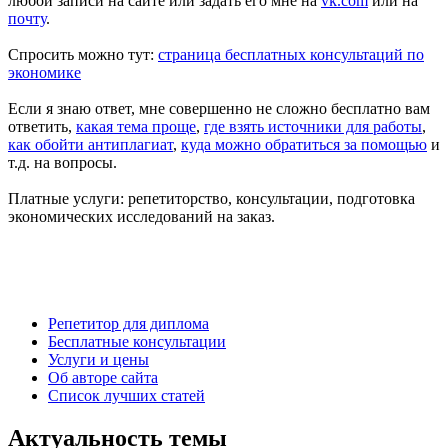
любой записи на сайте или задать его мне на
vk.com
или на
почту
.
Спросить можно тут:
страница бесплатных консультаций по
экономике
Если я знаю ответ, мне совершенно не сложно бесплатно вам
ответить,
какая тема проще
,
где взять источники для работы
,
как обойти антиплагиат
,
куда можно обратиться за помощью
и
т.д.
на вопросы.
Платные услуги: репетиторство, консультации, подготовка
экономических исследований на заказ.
Есть вопросы?
Напишите мне: vk.com/diplom35 или aldex@bk.ru
Александр Крылов, автор diplom35.ru
Репетитор для диплома
Бесплатные консультации
Услуги и цены
Об авторе сайта
Список лучших статей
Актуальность темы