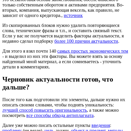
только собственным оборотом и активами предприятия. Во-
вторых, компания, выпускающая вексель, как правило, не
зависит от одного кредитора.,
источник
Из скопированных блоков нужно удалить повторяющиеся
слова, технические фразы и т.п., и составить связный текст.
Если у вас не получается выделить факторы актуальности, я
недавно сделал подборку
более 100 причин актуальности
.
Для этого я взял почти 140
самых простых экономических тем
- и выделил из них эти факторы. Вы можете взять за основу
найденный мной материал, а если сомневаетесь - уточнить
детали в комментариях.
Черновик актуальности готов, что
дальше?
После того как подготовили эти элементы, дальше нужно их
описать своими словами, чтобы поднять уникальность:
лучший способ повысить оригинальность
, а также можно
посмотреть
все способы обхода антиплагиата
.
Далее уже можно писать остальные пункты
введения
:
проблему
(не везде),
цель
, задачи,
объект и предмет
,
методы