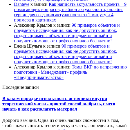
Danteve
к записи
Как написать актуальность проекта – 9
помогающих вопросов, шаблон актуальности, онлайн-
сервис для создания актуальности за 1 минуту и 4
примера в картинках
Александр Крылов
к записи
90 примеров объектов и
предметов исследования: как не допустить ошибок,
создать примеры объектов и предметов онлайн и
получить помощь от профессионалов бесплатно!
Елена Шульга
к записи
90 примеров объектов и
предметов исследования: как не допустить ошибок,
создать примеры объектов и предметов онлайн и
получить помощь от профессионалов бесплатно!
Александр Крылов
к записи
Темы ВКР по направлению
подготовки «Менеджмент» профиль
«Предпринимательство»
Последние записи
В каком порядке использовать источники внутри
теоретической части - простой способ выбрать, с чего
начать и как располагать материал
Доброго вам дня. Одна из очень частых сложностей в том,
чтобы начать писать теоретическую часть, - определить, какой