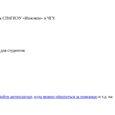
ль СПбГИЭУ «Инжэкон» и ЧГУ.
 для студентов
бойти антиплагиат
,
куда можно обратиться за помощью
и т.д.
на