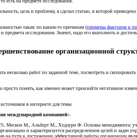
 то есть на предмете исследования.
льность, цель и проблему, я сделал статью, в которой приведен
альностью такая: по каким-то причинам (
примеры факторов и п
и предмета исследования. Значит, надо его выполнить и достичь
ершенствование организационной струк
ь несколько работ по заданной теме, посмотреть и скопировать т
 просто понять, как именно может произойти негативное измене
 источников в интернете для темы
ния международной компанией
».
 5\. Мескон М., Альберт М., Хедоури Ф. Основы менеджмента: уче
рганизации и характеризуется распределением целей и задач уп
ач на пути к достижению эффективной работы организации явля