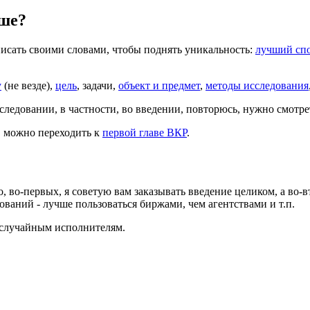
ьше?
писать своими словами, чтобы поднять уникальность:
лучший спо
у
(не везде),
цель
, задачи,
объект и предмет
,
методы исследования
ледовании, в частности, во введении, повторюсь, нужно смотре
, можно переходить к
первой главе ВКР
.
, во-первых, я советую вам заказывать введение целиком, а во-в
дований - лучше пользоваться биржами, чем агентствами и т.п.
к случайным исполнителям.