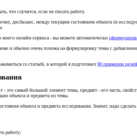
ть, что случится, если не писать работу.
ечие, дисбаланс, между текущим состоянием объекта (и исследу
ы
ю моего онлайн-сервиса - вы можете автоматически
сформулиров
еме и обычно очень похожа на формулировку темы с добавление
акомиться со статьёй, в которой я подготовил
90 примеров целе
ования
т - это самый большой элемент темы, предмет - его часть, свой
ции объекта и предмета из темы.
остояния объекта и предмета исследования. Значит, надо сделать 
ть работу;