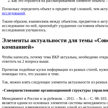
как это отразится на рассматриваемом элементе объекта –
Поскольку определить объект и предмет ещё сложней, чем актуа
исследований
.
Таким образом, взаимосвязь между объектом, предметом и акту
исследование по ней, произойдёт ухудшение состояния объекта 
исследования улучшилось.
Элементы актуальности для темы «Сов
компанией»
Чтобы написать, почему тема ВКР актуальна, необходимо открыт
ответить на 2 вопроса выше.
Прочитав подобные куски информации из разных статей, нужно
помощью того, что указано в теме.
Так, можно взять следующие элементы актуальности из разных
«
Совершенствование организационной структуры управле
Менеджмент в России и за рубежом. – 2011. – № 4. – С. 98–103.
является одним из основных элементов системы менеджмента о
современных изменяющихся условиях одной из актуальных зад