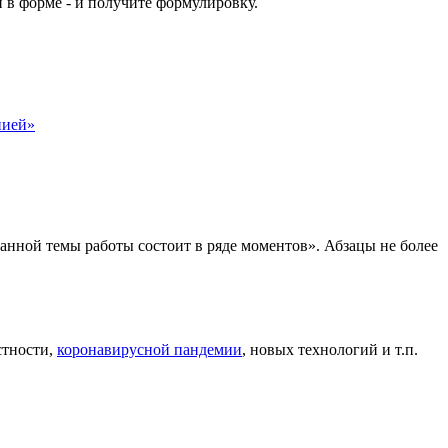
й в форме - и получите формулировку.
нией»
анной темы работы состоит в ряде моментов». Абзацы не более
стности,
коронавирусной пандемии
, новых технологий и т.п.