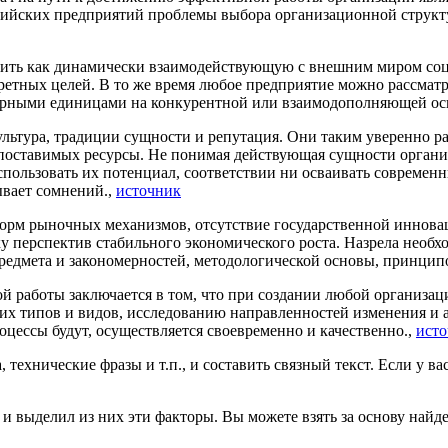
оссийских предприятий проблемы выбора организационной струк
лить как динамически взаимодействующую с внешним миром соц
тных целей. В то же время любое предприятие можно рассматр
урными единицами на конкурентной или взаимодополняющей ос
ультура, традиции сущности и репутация. Они таким уверенно р
оставимых ресурсы. Не понимая действующая сущности организ
спользовать их потенциал, соответствии ни осваивать современ
ывает сомнений.,
источник
форм рыночных механизмов, отсутствие государственной иннов
перспектив стабильного экономического роста. Назрела необхо
 предмета и закономерностей, методологической основы, принцип
работы заключается в том, что при создании любой организаци
 их типов и видов, исследованию направленностей изменения и 
цессы будут, осуществляется своевременно и качественно.,
ист
ехнические фразы и т.п., и составить связный текст. Если у ва
 и выделил из них эти факторы. Вы можете взять за основу найд