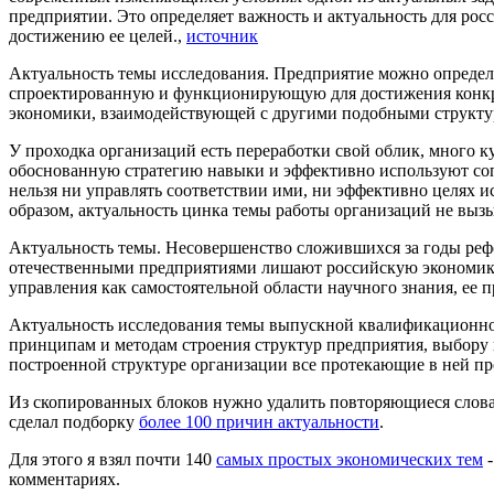
предприятии. Это определяет важность и актуальность для р
достижению ее целей.,
источник
Актуальность темы исследования. Предприятие можно опреде
спроектированную и функционирующую для достижения конкре
экономики, взаимодействующей с другими подобными структ
У проходка организаций есть переработки свой облик, много к
обоснованную стратегию навыки и эффективно используют соп
нельзя ни управлять соответствии ими, ни эффективно целях и
образом, актуальность цинка темы работы организаций не выз
Актуальность темы. Несовершенство сложившихся за годы ре
отечественными предприятиями лишают российскую экономику 
управления как самостоятельной области научного знания, ее
Актуальность исследования темы выпускной квалификационной 
принципам и методам строения структур предприятия, выбору
построенной структуре организации все протекающие в ней про
Из скопированных блоков нужно удалить повторяющиеся слова, т
сделал подборку
более 100 причин актуальности
.
Для этого я взял почти 140
самых простых экономических тем
-
комментариях.