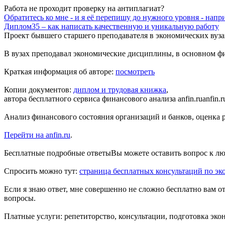
Работа не проходит проверку на антиплагиат?
Обратитесь ко мне - и я её перепишу до нужного уровня - напр
Диплом35 – как написать качественную и уникальную работу
Проект бывшего
старшего преподавателя в экономических вуза
В вузах преподавал экономические дисциплины, в основном 
Краткая информация об авторе:
посмотреть
Копии документов:
диплом и трудовая книжка
,
автора бесплатного
сервиса финансового анализа anfin.ru
anfin.
Анализ финансового состояния организаций и банков, оценка ри
Перейти на anfin.ru
.
Бесплатные подробные ответы
Вы можете оставить вопрос к лю
Спросить можно тут:
страница бесплатных консультаций по эк
Если я знаю ответ, мне совершенно не сложно бесплатно вам о
вопросы.
Платные услуги: репетиторство, консультации, подготовка эко