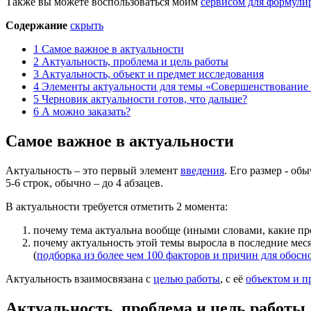
Также вы можете воспользоваться моим
сервисом для формули
Содержание
скрыть
1
Самое важное в актуальности
2
Актуальность, проблема и цель работы
3
Актуальность, объект и предмет исследования
4
Элементы актуальности для темы «Совершенствование
5
Черновик актуальности готов, что дальше?
6
А можно заказать?
Самое важное в актуальности
Актуальность – это первый элемент
введения
. Его размер - о
5-6 строк, обычно – до 4 абзацев.
В актуальности требуется отметить 2 момента:
почему тема актуальна вообще (иными словами, какие про
почему актуальность этой темы выросла в последние мес
(
подборка из более чем 100 факторов и причин для обосн
Актуальность взаимосвязана с
целью работы
, с её
объектом и п
Актуальность, проблема и цель работы