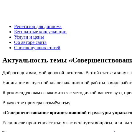
Есть вопросы?
Напишите мне: vk.com/diplom35 или aldex@bk.ru
Александр Крылов, автор diplom35.ru
Репетитор для диплома
Бесплатные консультации
Услуги и цены
Об авторе сайта
Список лучших статей
Актуальность темы «Совершенствовани
Доброго дня вам, мой дорогой читатель. В этой статье я хочу ва
Написание выпускной квалификационной работы в виде работы 
Я рекомендую вам ознакомиться с методичкой вашего вуза, преж
В качестве примера возьмём тему
«
Совершенствование организационной структуры управле
Если после прочтения статьи у вас останутся вопросы, или вы 