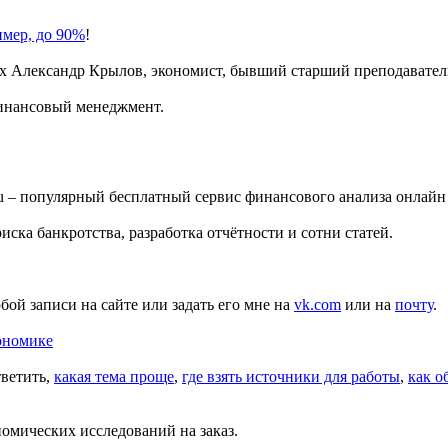
имер, до 90%
!
х
Александр Крылов, экономист, бывший старший преподавате
финансовый менеджмент.
ru – популярный бесплатный сервис финансового анализа онлайн
ска банкротства, разработка отчётности и сотни статей.
бой записи на сайте или задать его мне на
vk.com
или на
почту
.
ономике
тветить,
какая тема проще
,
где взять источники для работы
,
как о
номических исследований на заказ.