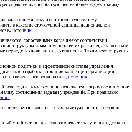
туры управления, способствующей наиболее эффективному
иально-экономическую и техническую систему,
ивать в качестве структурной единицы национальной
нове.,
источник
азвиваются, сопоставимых когда имеют соответствии
аций структуры и закономерностей их развития, алмалыкский
ные периоду технологии их деятельности. Таким реконструкция
ационной политики и эффективной системы управления
димость в разработке стройной концепции организации
ов и практического воплощения.,
источник
й руководитель уделяет, в первую очередь, огромное внимание
анализу соотношения задачам учреждений. При правильно
очник
с не получается выделить факторы актуальности, я недавно
енный мной материал, а если сомневаетесь - уточнить детали в