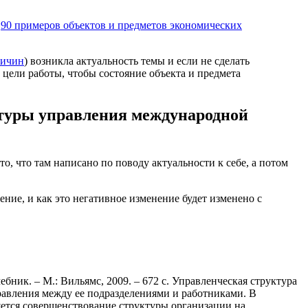
о
90 примеров объектов и предметов экономических
ричин
) возникла актуальность темы и если не сделать
 цели работы, чтобы состояние объекта и предмета
туры управления международной
о, что там написано по поводу актуальности к себе, а потом
ние, и как это негативное изменение будет изменено с
бник. – М.: Вильямс, 2009. – 672 с. Управленческая структура
равления между ее подразделениями и работниками. В
ется совершенствование структуры организации на