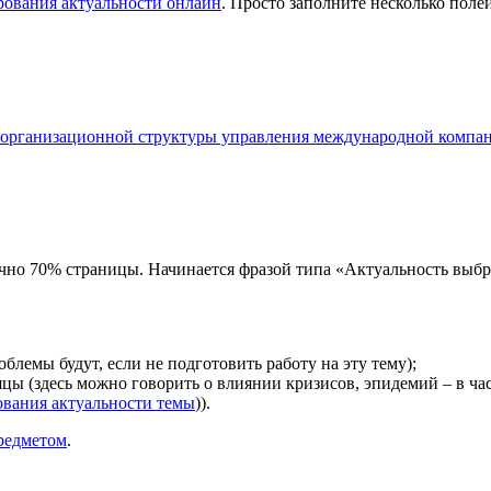
рования актуальности онлайн
. Просто заполните несколько поле
 организационной структуры управления международной компа
бычно 70% страницы. Начинается фразой типа «Актуальность выбр
блемы будут, если не подготовить работу на эту тему);
яцы (здесь можно говорить о влиянии кризисов, эпидемий – в ча
ования актуальности темы
)).
редметом
.