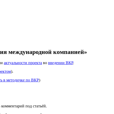
ния международной компанией»
ли
актуальности проекта
во
введении ВКР
.
оектом
).
ть в методичке по ВКР
)
ь комментарий под статьёй.