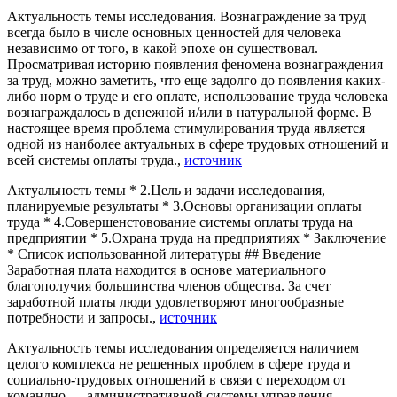
Актуальность темы исследования. Вознаграждение за труд
всегда было в числе основных ценностей для человека
независимо от того, в какой эпохе он существовал.
Просматривая историю появления феномена вознаграждения
за труд, можно заметить, что еще задолго до появления каких-
либо норм о труде и его оплате, использование труда человека
вознаграждалось в денежной и/или в натуральной форме. В
настоящее время проблема стимулирования труда является
одной из наиболее актуальных в сфере трудовых отношений и
всей системы оплаты труда.,
источник
Актуальность темы * 2.Цель и задачи исследования,
планируемые результаты * 3.Основы организации оплаты
труда * 4.Совершенстовование системы оплаты труда на
предприятии * 5.Охрана труда на предприятиях * Заключение
* Список использованной литературы ## Введение
Заработная плата находится в основе материального
благополучия большинства членов общества. За счет
заработной платы люди удовлетворяют многообразные
потребности и запросы.,
источник
Актуальность темы исследования определяется наличием
целого комплекса не решенных проблем в сфере труда и
социально-трудовых отношений в связи с переходом от
командно — административной системы управления