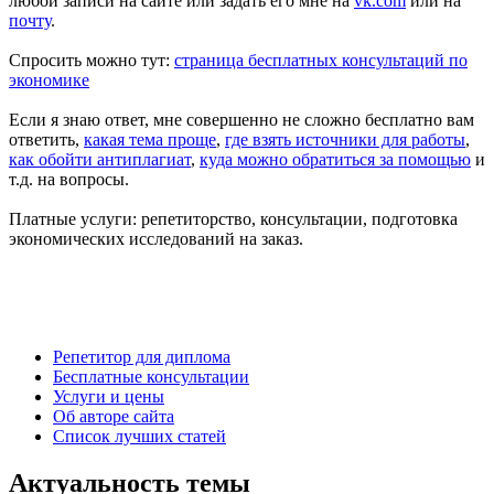
любой записи на сайте или задать его мне на
vk.com
или на
почту
.
Спросить можно тут:
страница бесплатных консультаций по
экономике
Если я знаю ответ, мне совершенно не сложно бесплатно вам
ответить,
какая тема проще
,
где взять источники для работы
,
как обойти антиплагиат
,
куда можно обратиться за помощью
и
т.д.
на вопросы.
Платные услуги: репетиторство, консультации, подготовка
экономических исследований на заказ.
Есть вопросы?
Напишите мне: vk.com/diplom35 или aldex@bk.ru
Александр Крылов, автор diplom35.ru
Репетитор для диплома
Бесплатные консультации
Услуги и цены
Об авторе сайта
Список лучших статей
Актуальность темы