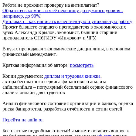
Работа не проходит проверку на антиплагиат?
Обратитесь ко мне - и я её перепишу до нужного уровня -
например, до 90%
!
Диплом35 – как написать качественную и уникальную работу
Проект бывшего
старшего преподавателя в экономических
вузах
Александр Крылов, экономист, бывший старший
преподаватель СПбГИЭУ «Инжэкон» и ЧГУ.
В вузах преподавал экономические дисциплины, в основном
финансовый менеджмент.
Краткая информация об авторе:
посмотреть
Копии документов:
диплом и трудовая книжка
,
автора бесплатного
сервиса финансового анализа
anfin.ru
anfin.ru – популярный бесплатный сервис финансового
анализа онлайн для студентов
Анализ финансового состояния организаций и банков, оценка
риска банкротства, разработка отчётности и сотни статей.
Перейти на anfin.ru
.
Бесплатные подробные ответы
Вы можете оставить вопрос к