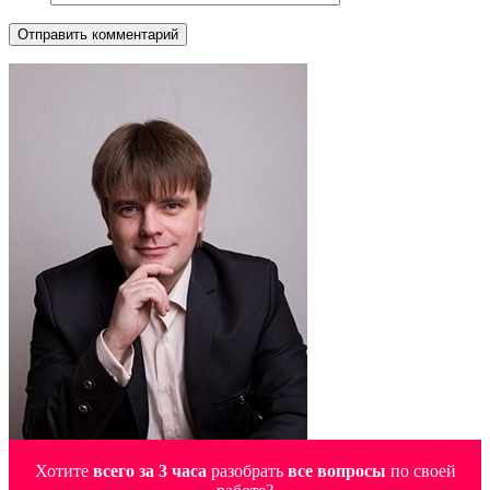
Хотите
всего за 3 часа
разобрать
все вопросы
по своей