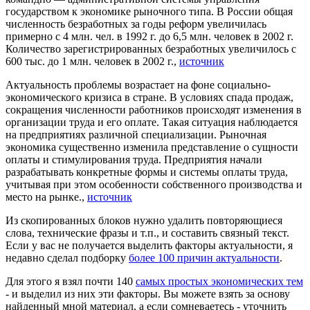
государством к экономике рыночного типа. В России общая
численность безработных за годы реформ увеличилась
примерно с 4 млн. чел. в 1992 г. до 6,5 млн. человек в 2002 г.
Количество зарегистрированных безработных увеличилось с
600 тыс. до 1 млн. человек в 2002 г.,
источник
Актуальность проблемы возрастает на фоне социально-
экономического кризиса в стране. В условиях спада продаж,
сокращения численности работников происходят изменения в
организации труда и его оплате. Такая ситуация наблюдается
на предприятиях различной специализации. Рыночная
экономика существенно изменила представление о сущности
оплаты и стимулирования труда. Предприятия начали
разрабатывать конкретные формы и системы оплаты труда,
учитывая при этом особенности собственного производства и
место на рынке.,
источник
Из скопированных блоков нужно удалить повторяющиеся
слова, технические фразы и т.п., и составить связный текст.
Если у вас не получается выделить факторы актуальности, я
недавно сделал подборку
более 100 причин актуальности
.
Для этого я взял почти 140
самых простых экономических тем
- и выделил из них эти факторы. Вы можете взять за основу
найденный мной материал, а если сомневаетесь - уточнить