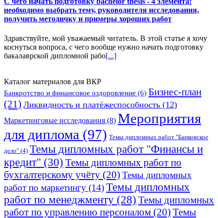
С чего начать подготовку bachelor thesis - 4 элемента:
необходимо выбрать тему, руководителя исследования,
получить методичку и примеры хороших работ
Здравствуйте, мой уважаемый читатель. В этой статье я хочу
коснуться вопроса, с чего вообще нужно начать подготовку
бакалаврской дипломной рабо
[...]
Каталог материалов для ВКР
Бизнес-план
Банкротство и финансовое оздоровление
(6)
(21)
Ликвидность и платёжеспособность
(12)
Мероприятия
Маркетинговые исследования
(8)
для диплома
(97)
Темы дипломных работ "Банковское
Темы дипломных работ "Финансы и
дело"
(4)
кредит"
(30)
Темы дипломных работ по
бухгалтерскому учёту
(20)
Темы дипломных
Темы дипломных
работ по маркетингу
(14)
работ по менеджменту
(28)
Темы дипломных
работ по управлению персоналом
(20)
Темы