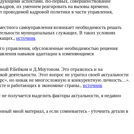
ледующими аспектами. Во-первых, совершенствование
кадров, их умением реагировать на вызовы времени,
от проводимой кадровой политики в части управления,
 местного самоуправления возникает необходимость решать
ятельности муниципальных служащих. В таких условиях
жащих.,
источник
го управления, обусловленные необходимостью решения
правления навыков адаптации к изменяющимся
ной Р.Бейком и Д.Моутоном. Это отразилось и на
кой деятельности. Этот вопрос не утратил своей актуальности
сурс», но никак не многосложную и конкурентную личность…».
сте и работающих в экономике страны.,
источник
с не получается выделить факторы актуальности, я недавно
енный мной материал, а если сомневаетесь - уточнить детали в