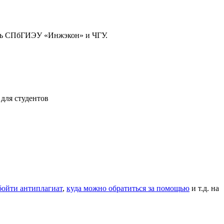
ль СПбГИЭУ «Инжэкон» и ЧГУ.
 для студентов
бойти антиплагиат
,
куда можно обратиться за помощью
и т.д.
на