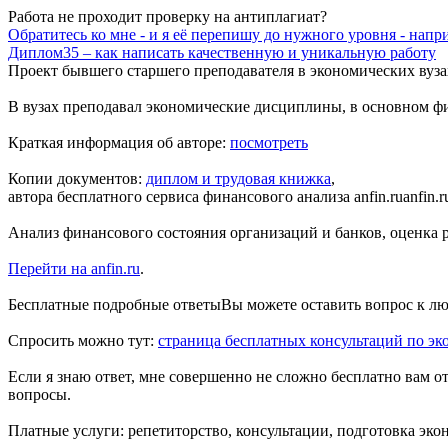
Работа не проходит проверку на антиплагиат?
Обратитесь ко мне - и я её перепишу до нужного уровня - напр
Диплом35 – как написать качественную и уникальную работу
Проект бывшего
старшего преподавателя в экономических вуза
В вузах преподавал экономические дисциплины, в основном 
Краткая информация об авторе:
посмотреть
Копии документов:
диплом и трудовая книжка
,
автора бесплатного
сервиса финансового анализа anfin.ru
anfin.
Анализ финансового состояния организаций и банков, оценка ри
Перейти на anfin.ru
.
Бесплатные подробные ответы
Вы можете оставить вопрос к лю
Спросить можно тут:
страница бесплатных консультаций по эк
Если я знаю ответ, мне совершенно не сложно бесплатно вам о
вопросы.
Платные услуги: репетиторство, консультации, подготовка эко