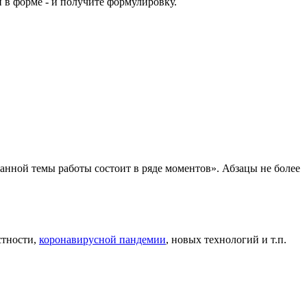
й в форме - и получите формулировку.
анной темы работы состоит в ряде моментов». Абзацы не более
стности,
коронавирусной пандемии
, новых технологий и т.п.