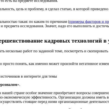
 то есть на предмете исследования.
льность, цель и проблему, я сделал статью, в которой приведен
альностью такая: по каким-то причинам (
примеры факторов и п
и предмета исследования. Значит, надо его выполнить и достичь
ершенствование кадровых технологий в
ь несколько работ по заданной теме, посмотреть и скопировать т
 просто понять, как именно может произойти негативное измене
 источников в интернете для темы
ерсоналом
».
в нашей стране особое значение приобретают вопросы совершен
но-экономическую эффективность. Организации должны иметь в
существлять стоящие перед ними организационные деятельность,