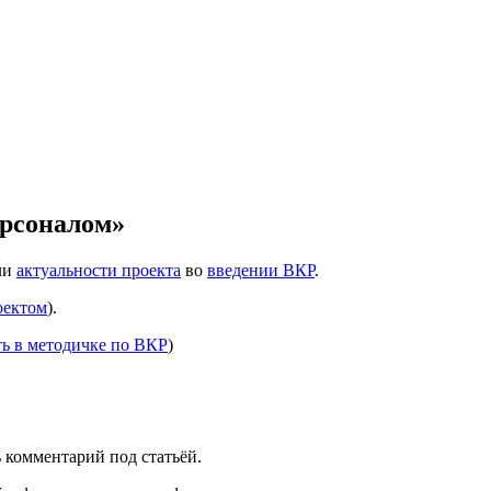
ерсоналом»
ли
актуальности проекта
во
введении ВКР
.
оектом
).
ть в методичке по ВКР
)
ь комментарий под статьёй.