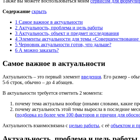
Также вы можете воспользоваться моим
сервисом для формули
Содержание
скрыть
1
Самое важное в актуальности
2
Актуальность, проблема и цель работы
3
Актуальность, объект и предмет исследования
4
Элементы актуальности для темы «Совершенствование 
5
Черновик актуальности готов, что дальше?
6
А можно заказать?
Самое важное в актуальности
Актуальность – это первый элемент
введения
. Его размер - о
5-6 строк, обычно – до 4 абзацев.
В актуальности требуется отметить 2 момента:
почему тема актуальна вообще (иными словами, какие про
почему актуальность этой темы выросла в последние мес
(
подборка из более чем 100 факторов и причин для обосн
Актуальность взаимосвязана с
целью работы
, с её
объектом и п
Актуальность, проблема и цель работы