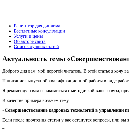
Есть вопросы?
Напишите мне: vk.com/diplom35 или aldex@bk.ru
Александр Крылов, автор diplom35.ru
Репетитор для диплома
Бесплатные консультации
Услуги и цены
Об авторе сайта
Список лучших статей
Актуальность темы «Совершенствовани
Доброго дня вам, мой дорогой читатель. В этой статье я хочу ва
Написание выпускной квалификационной работы в виде работы 
Я рекомендую вам ознакомиться с методичкой вашего вуза, преж
В качестве примера возьмём тему
«
Совершенствование кадровых технологий в управлении п
Если после прочтения статьи у вас останутся вопросы, или вы 