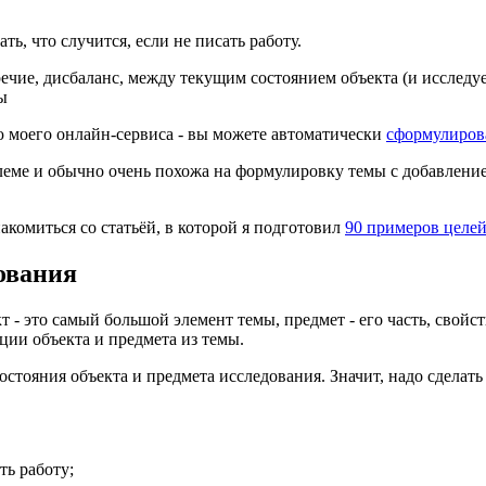
ть, что случится, если не писать работу.
ечие, дисбаланс, между текущим состоянием объекта (и исследу
ы
ю моего онлайн-сервиса - вы можете автоматически
сформулиров
еме и обычно очень похожа на формулировку темы с добавление
акомиться со статьёй, в которой я подготовил
90 примеров целе
ования
т - это самый большой элемент темы, предмет - его часть, свой
ции объекта и предмета из темы.
остояния объекта и предмета исследования. Значит, надо сделать 
ть работу;