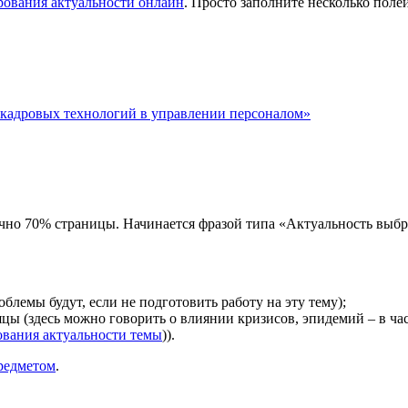
рования актуальности онлайн
. Просто заполните несколько поле
кадровых технологий в управлении персоналом»
бычно 70% страницы. Начинается фразой типа «Актуальность выбр
блемы будут, если не подготовить работу на эту тему);
яцы (здесь можно говорить о влиянии кризисов, эпидемий – в ча
ования актуальности темы
)).
редметом
.