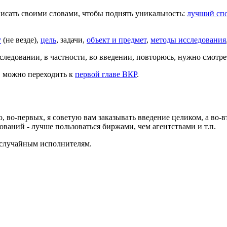
писать своими словами, чтобы поднять уникальность:
лучший спо
у
(не везде),
цель
, задачи,
объект и предмет
,
методы исследования
ледовании, в частности, во введении, повторюсь, нужно смотре
, можно переходить к
первой главе ВКР
.
, во-первых, я советую вам заказывать введение целиком, а во-в
дований - лучше пользоваться биржами, чем агентствами и т.п.
к случайным исполнителям.