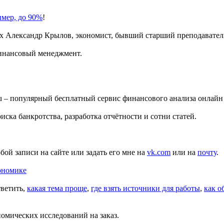
имер, до 90%
!
х
Александр Крылов, экономист, бывший старший преподавате
финансовый менеджмент.
ru – популярный бесплатный сервис финансового анализа онлайн
ска банкротства, разработка отчётности и сотни статей.
бой записи на сайте или задать его мне на
vk.com
или на
почту
.
ономике
тветить,
какая тема проще
,
где взять источники для работы
,
как о
номических исследований на заказ.