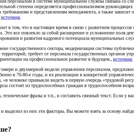
ния персоналом в системе муниципальной службы связана со с
тельной степени определяется профессионализмом руководящих 
 требованиям и представлениям менеджмента, а также зависит 
,
источник
т в том, что в настоящее время в связи с развитием процессов
. Это все повлекло за собой расширение и усложнение поля де
мирования и развития кадрового потенциала муниципальных слу
ие государственного сектора, модернизация системы публично
е территорий, требует от персонала государственных органов у
риентации на профессиональное развитие в будущем.,
источник
кгомери и двухмерной модели управления персоналом, предложен
нно в 70-80-е годы, и их реализации в конкретной управленчес
, «в человеке привыкли видеть в первую очередь «трудовой ре
рсы состоят из трудоспособных граждан в трудоспособном возра
ехнические фразы и т.п., и составить связный текст. Если у ва
 и выделил из них эти факторы. Вы можете взять за основу найд
ьше?