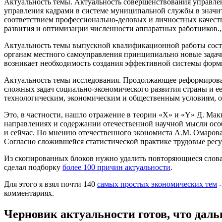
Актуальность темы. Актуальность совершенствования управле
управления кадрами в системе муниципальной службы в значи
соответствием профессионально-деловых и личностных качеств
развития и оптимизации численности аппаратных работников.
Актуальность темы выпускной квалификационной работы состои
органам местного самоуправления принципиально новые задачи
возникает необходимость создания эффективной системы фор
Актуальность темы исследования. Продолжающее реформирован
сложных задач социально-экономического развития страны и е
технологическим, экономическим и общественным условиям, о
Это, в частности, нашло отражение в теории «Х» и «Y» Д. Ма
направлениях и содержании отечественной научной мысли особе
и сейчас. По мнению отечественного экономиста А.М. Омарова
Согласно сложившейся статистической практике трудовые ресу
Из скопированных блоков нужно удалить повторяющиеся слова, т
сделал подборку
более 100 причин актуальности
.
Для этого я взял почти 140
самых простых экономических тем
-
комментариях.
Черновик актуальности готов, что дал