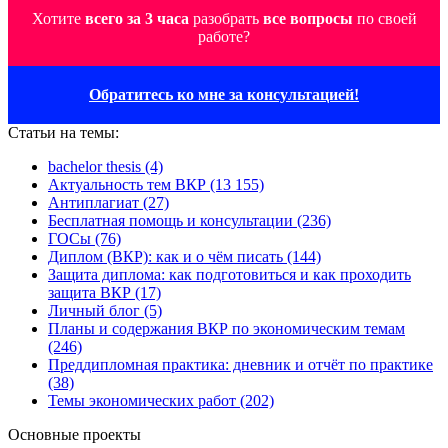
Хотите
всего за 3 часа
разобрать
все вопросы
по своей
работе?
Обратитесь ко мне за консультацией!
Статьи на темы:
bachelor thesis (4)
Актуальность тем ВКР (13 155)
Антиплагиат (27)
Бесплатная помощь и консультации (236)
ГОСы (76)
Диплом (ВКР): как и о чём писать (144)
Защита диплома: как подготовиться и как проходить
защита ВКР (17)
Личный блог (5)
Планы и содержания ВКР по экономическим темам
(246)
Преддипломная практика: дневник и отчёт по практике
(38)
Темы экономических работ (202)
Основные проекты