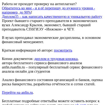
Работа не проходит проверку на антиплагиат?
Обратитесь ко мне - и я её перепишу до нужного уровня -
например, до 90%
!
Диплом35 – как написать качественную и уникальную работу
Проект бывшего
старшего преподавателя в экономических
вузах
Александр Крылов, экономист, бывший старший
преподаватель СПбГИЭУ «Инжэкон» и ЧГУ.
В вузах преподавал экономические дисциплины, в основном
финансовый менеджмент.
Краткая информация об авторе:
посмотреть
Копии документов:
диплом и трудовая книжка
,
автора бесплатного
сервиса финансового анализа
anfin.ru
anfin.ru – популярный бесплатный сервис финансового
анализа онлайн для студентов
Анализ финансового состояния организаций и банков, оценка
риска банкротства, разработка отчётности и сотни статей.
Перейти на anfin.ru
.
Бесплатные подробные ответы
Вы можете оставить вопрос к