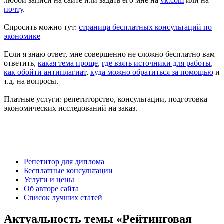
любой записи на сайте или задать его мне на
vk.com
или на
почту
.
Спросить можно тут:
страница бесплатных консультаций по
экономике
Если я знаю ответ, мне совершенно не сложно бесплатно вам
ответить,
какая тема проще
,
где взять источники для работы
,
как обойти антиплагиат
,
куда можно обратиться за помощью
и
т.д.
на вопросы.
Платные услуги: репетиторство, консультации, подготовка
экономических исследований на заказ.
Есть вопросы?
Напишите мне: vk.com/diplom35 или aldex@bk.ru
Александр Крылов, автор diplom35.ru
Репетитор для диплома
Бесплатные консультации
Услуги и цены
Об авторе сайта
Список лучших статей
Актуальность темы «Рейтинговая