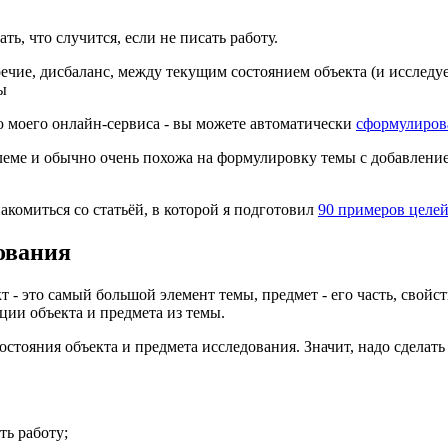
ть, что случится, если не писать работу.
ечие, дисбаланс, между текущим состоянием объекта (и исследу
ы
ю моего онлайн-сервиса - вы можете автоматически
сформулиров
еме и обычно очень похожа на формулировку темы с добавление
акомиться со статьёй, в которой я подготовил
90 примеров целе
ования
т - это самый большой элемент темы, предмет - его часть, свой
ции объекта и предмета из темы.
остояния объекта и предмета исследования. Значит, надо сделать 
ть работу;