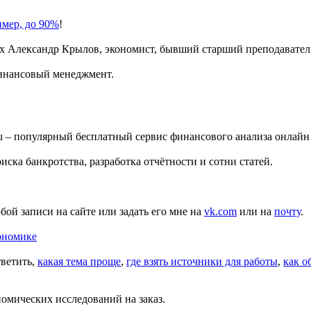
имер, до 90%
!
х
Александр Крылов, экономист, бывший старший преподавате
финансовый менеджмент.
ru – популярный бесплатный сервис финансового анализа онлайн
ска банкротства, разработка отчётности и сотни статей.
бой записи на сайте или задать его мне на
vk.com
или на
почту
.
ономике
тветить,
какая тема проще
,
где взять источники для работы
,
как о
номических исследований на заказ.