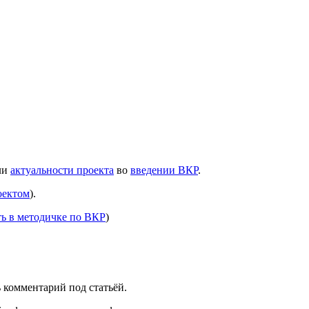
ли
актуальности проекта
во
введении ВКР
.
оектом
).
ть в методичке по ВКР
)
ь комментарий под статьёй.