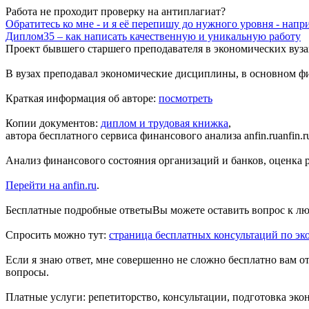
Работа не проходит проверку на антиплагиат?
Обратитесь ко мне - и я её перепишу до нужного уровня - напр
Диплом35 – как написать качественную и уникальную работу
Проект бывшего
старшего преподавателя в экономических вуза
В вузах преподавал экономические дисциплины, в основном 
Краткая информация об авторе:
посмотреть
Копии документов:
диплом и трудовая книжка
,
автора бесплатного
сервиса финансового анализа anfin.ru
anfin.
Анализ финансового состояния организаций и банков, оценка ри
Перейти на anfin.ru
.
Бесплатные подробные ответы
Вы можете оставить вопрос к лю
Спросить можно тут:
страница бесплатных консультаций по эк
Если я знаю ответ, мне совершенно не сложно бесплатно вам о
вопросы.
Платные услуги: репетиторство, консультации, подготовка эко