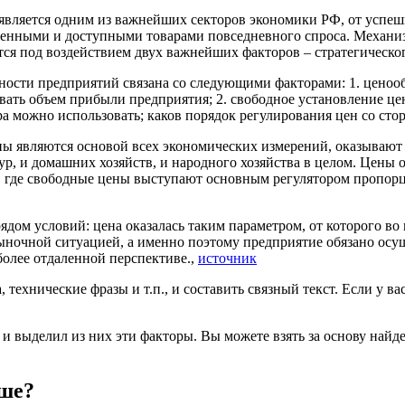
является одним из важнейших секторов экономики РФ, от успеш
твенными и доступными товарами повседневного спроса. Механ
ся под воздействием двух важнейших факторов – стратегическог
ьности предприятий связана со следующими факторами: 1. цено
вать объем прибыли предприятия; 2. свободное установление це
 можно использовать; каков порядок регулирования цен со стор
ны являются основой всех экономических измерений, оказывают 
ур, и домашних хозяйств, и народного хозяйства в целом. Цен
е, где свободные цены выступают основным регулятором пропор
ядом условий: цена оказалась таким параметром, от которого во
 рыночной ситуацией, а именно поэтому предприятие обязано ос
более отдаленной перспективе.,
источник
ехнические фразы и т.п., и составить связный текст. Если у ва
 и выделил из них эти факторы. Вы можете взять за основу найд
ьше?