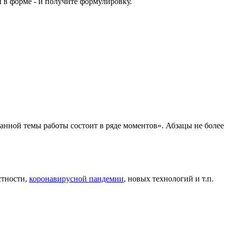
й в форме - и получите формулировку.
анной темы работы состоит в ряде моментов». Абзацы не более
стности,
коронавирусной пандемии
, новых технологий и т.п.