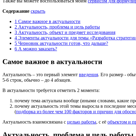
Также вы можете воспользоваться моим
сервисом для формули
Содержание
скрыть
1
Самое важное в актуальности
2
Актуальность, проблема и цель работы
3
Актуальность, объект и предмет исследования
4
Элементы актуальности для темы «Разработка стратегии
5
Черновик актуальности готов, что дальше?
6
А можно заказать?
Самое важное в актуальности
Актуальность – это первый элемент
введения
. Его размер - о
5-6 строк, обычно – до 4 абзацев.
В актуальности требуется отметить 2 момента:
почему тема актуальна вообще (иными словами, какие про
почему актуальность этой темы выросла в последние мес
(
подборка из более чем 100 факторов и причин для обосн
Актуальность взаимосвязана с
целью работы
, с её
объектом и п
Актуальность, проблема и цель работы