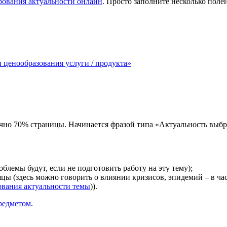
рования актуальности онлайн
. Просто заполните несколько поле
 ценообразования услуги / продукта»
бычно 70% страницы. Начинается фразой типа «Актуальность выбр
блемы будут, если не подготовить работу на эту тему);
яцы (здесь можно говорить о влиянии кризисов, эпидемий – в ча
ования актуальности темы
)).
редметом
.