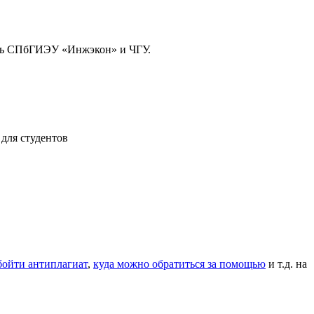
ль СПбГИЭУ «Инжэкон» и ЧГУ.
 для студентов
бойти антиплагиат
,
куда можно обратиться за помощью
и т.д.
на