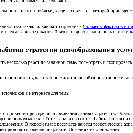
 то есть на предмете исследования.
льность, цель и проблему, я сделал статью, в которой приведен
альностью такая: по каким-то причинам (
примеры факторов и п
и предмета исследования. Значит, надо его выполнить и достичь
аботка стратегии ценообразования услуг
ь несколько работ по заданной теме, посмотреть и скопировать т
 просто понять, как именно может произойти негативное измене
 источников в интернете для темы
й и привести примеры использования данных стратегий. Объект 
ы, используемые в работе – анализ и синтез. Работа состоит из 
сследования. В первой главе рассматриваются теоретические асп
ии приводятся выводы по работе. Источник на обновлении