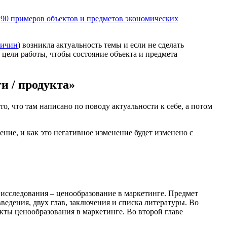
о
90 примеров объектов и предметов экономических
ричин
) возникла актуальность темы и если не сделать
 цели работы, чтобы состояние объекта и предмета
и / продукта»
о, что там написано по поводу актуальности к себе, а потом
ние, и как это негативное изменение будет изменено с
исследования – ценообразование в маркетинге. Предмет
введения, двух глав, заключения и списка литературы. Во
екты ценообразования в маркетинге. Во второй главе