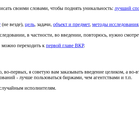
писать своими словами, чтобы поднять уникальность:
лучший спо
у
(не везде),
цель
, задачи,
объект и предмет
,
методы исследования
ледовании, в частности, во введении, повторюсь, нужно смотре
, можно переходить к
первой главе ВКР
.
, во-первых, я советую вам заказывать введение целиком, а во-в
дований - лучше пользоваться биржами, чем агентствами и т.п.
к случайным исполнителям.