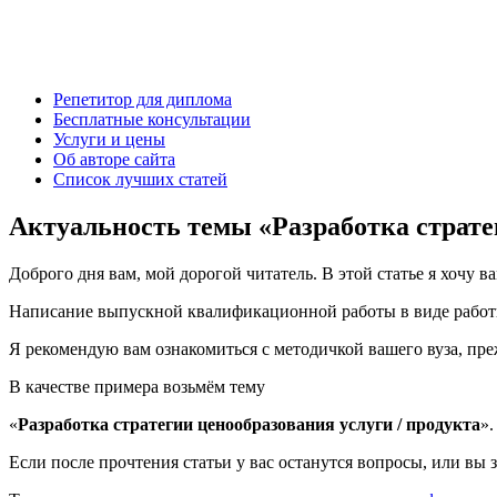
Есть вопросы?
Напишите мне: vk.com/diplom35 или aldex@bk.ru
Александр Крылов, автор diplom35.ru
Репетитор для диплома
Бесплатные консультации
Услуги и цены
Об авторе сайта
Список лучших статей
Актуальность темы «Разработка стратег
Доброго дня вам, мой дорогой читатель. В этой статье я хочу ва
Написание выпускной квалификационной работы в виде работы 
Я рекомендую вам ознакомиться с методичкой вашего вуза, преж
В качестве примера возьмём тему
«
Разработка стратегии ценообразования услуги / продукта
».
Если после прочтения статьи у вас останутся вопросы, или вы 